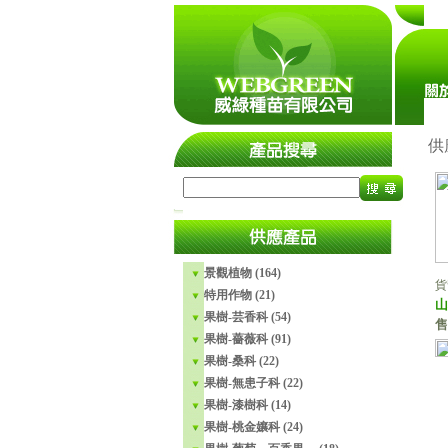
瀏覽人
供
景觀植物 (164)
貨
特用作物 (21)
山
果樹-芸香科 (54)
售
果樹-薔薇科 (91)
果樹-桑科 (22)
果樹-無患子科 (22)
果樹-漆樹科 (14)
果樹-桃金孃科 (24)