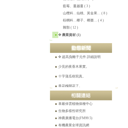
藍莓、蔓越蔓
( 3 )
山欖科…仙桃、黃金果…
( 8 )
平地蘋果實拍。2021-07-23
棕櫚科…椰子、椰棗…
( 4 )
溫帶梨平地結果。2021-05-15
雜類
( 12 )
☎ 工程苗木產品目錄 (Ver.16)
✜ 農業資材 (1)
美國爺爺花25年，找到千種「絕跡蘋果」。
✜ 超高負離子元件 詳細說明
少見的夜香木果實。
十字蒲瓜樹寫真。
香花槐開花了。
世界極品巨果紅花油茶特點
白花野牡丹逆轉腎病之舊刊登載。(2021-12-26)
辜嚴倬雲植物保種中心
生物多樣性研究所
神農廣播電台(FM99.5)
有機農業全球資訊網