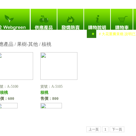
次：4,702,790
# 黃實海棠 說明 / 相片已更新。 # 大花重瓣黃梔 說明已更新。
應產品 / 果樹-其他 /
核桃
號：A-5100
貨號：A-5105
核桃
核桃
價：600
售價：800
上一頁
1
下一頁