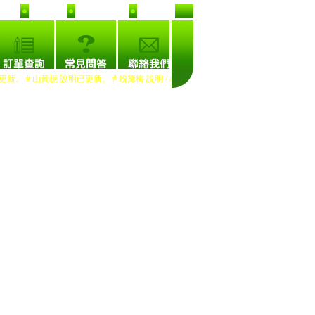
首頁
加入收藏
推薦友人
 # 山黃梔 說明已更新。 # 粉黛梅 說明 / 相片已更新。 # 熙宮梅 說明已更新。
*@