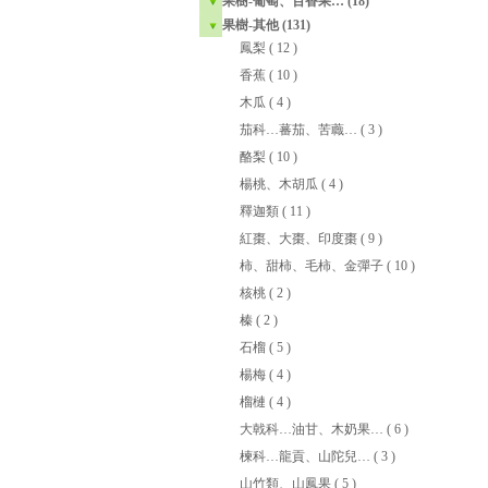
果樹-葡萄、百香果… (18)
果樹-其他 (131)
鳳梨
( 12 )
香蕉
( 10 )
木瓜
( 4 )
茄科…蕃茄、苦蘵…
( 3 )
酪梨
( 10 )
楊桃、木胡瓜
( 4 )
釋迦類
( 11 )
紅棗、大棗、印度棗
( 9 )
柿、甜柿、毛柿、金彈子
( 10 )
核桃
( 2 )
榛
( 2 )
石榴
( 5 )
楊梅
( 4 )
榴槤
( 4 )
大戟科…油甘、木奶果…
( 6 )
楝科…龍貢、山陀兒…
( 3 )
山竹類、山鳳果
( 5 )