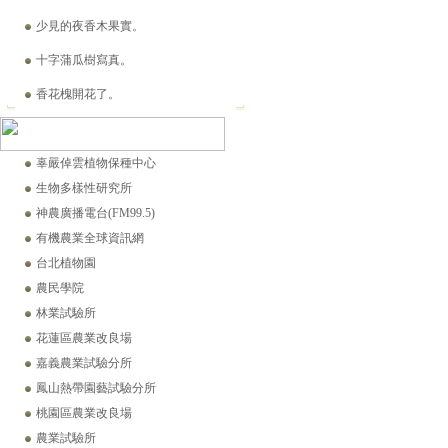
少見的夜香木果實。
十字蒲瓜樹寫真。
香花槐開花了。
世界極品巨果紅花油茶特點
白花野牡丹逆轉腎病之舊刊登載。(2021-12-26)
辜嚴倬雲植物保種中心
生物多樣性研究所
神農廣播電台(FM99.5)
有機農業全球資訊網
台北植物園
農民學院
林業試驗所
花蓮區農業改良場
嘉義農業試驗分所
鳳山熱帶園藝試驗分所
桃園區農業改良場
農業試驗所