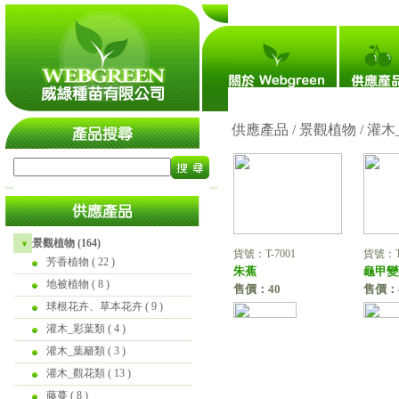
瀏覽人次：4,705,795
# 黃實海
供應產品 / 景觀植物 /
灌木
景觀植物 (164)
貨號：T-7001
貨號：T-
芳香植物
( 22 )
朱蕉
龜甲變
地被植物
( 8 )
售價：40
售價：
球根花卉、草本花卉
( 9 )
灌木_彩葉類
( 4 )
灌木_葉籬類
( 3 )
灌木_觀花類
( 13 )
藤蔓
( 8 )