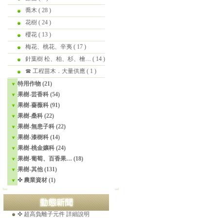
喬木
( 28 )
花樹
( 24 )
櫻花
( 13 )
梅花、桃花、辛夷
( 17 )
針葉樹 松、柏、杉、檜…
( 14 )
☎ 工程苗木．大量供應
( 1 )
特用作物 (21)
果樹-芸香科 (54)
果樹-薔薇科 (91)
果樹-桑科 (22)
果樹-無患子科 (22)
果樹-漆樹科 (14)
平地蘋果實拍。2021-07-23
果樹-桃金孃科 (24)
果樹-葡萄、百香果… (18)
溫帶梨平地結果。2021-05-15
果樹-其他 (131)
☎ 工程苗木產品目錄 (Ver.16)
✜ 農業資材 (1)
美國爺爺花25年，找到千種「絕跡蘋果」。
✜ 超高負離子元件 詳細說明