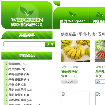
瀏覽人次：4,705,387
# 黃實海棠 說明
供應產品 / 果樹-其他 /
香
景觀植物 (164)
貨號：A-5901
貨號：A-
特用作物 (21)
芭蕉(南華蕉)
蘋果蕉
果樹-芸香科 (54)
售價：130
售價：1
果樹-薔薇科 (91)
果樹-桑科 (22)
果樹-無患子科 (22)
果樹-漆樹科 (14)
果樹-桃金孃科 (24)