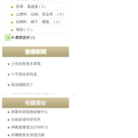
藍莓、蔓越蔓
( 3 )
平地蘋果實拍。2021-07-23
山欖科…仙桃、黃金果…
( 8 )
溫帶梨平地結果。2021-05-15
棕櫚科…椰子、椰棗…
( 4 )
☎ 工程苗木產品目錄 (Ver.16)
雜類
( 12 )
✜ 農業資材 (1)
美國爺爺花25年，找到千種「絕跡蘋果」。
✜ 超高負離子元件 詳細說明
少見的夜香木果實。
十字蒲瓜樹寫真。
香花槐開花了。
世界極品巨果紅花油茶特點
白花野牡丹逆轉腎病之舊刊登載。(2021-12-26)
辜嚴倬雲植物保種中心
生物多樣性研究所
神農廣播電台(FM99.5)
有機農業全球資訊網