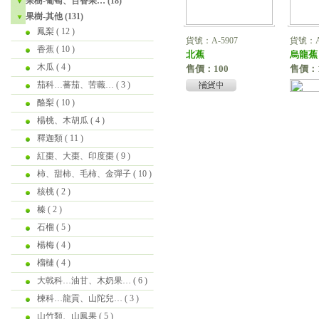
果樹-葡萄、百香果… (18)
果樹-其他 (131)
鳳梨
( 12 )
貨號：A-5907
貨號：A-
香蕉
( 10 )
北蕉
烏龍蕉
木瓜
( 4 )
售價：100
售價：1
茄科…蕃茄、苦蘵…
( 3 )
酪梨
( 10 )
楊桃、木胡瓜
( 4 )
釋迦類
( 11 )
紅棗、大棗、印度棗
( 9 )
柿、甜柿、毛柿、金彈子
( 10 )
核桃
( 2 )
榛
( 2 )
石榴
( 5 )
楊梅
( 4 )
榴槤
( 4 )
大戟科…油甘、木奶果…
( 6 )
楝科…龍貢、山陀兒…
( 3 )
山竹類、山鳳果
( 5 )