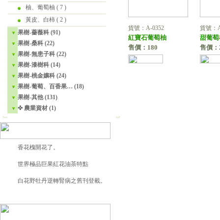
柚、葡萄柚
( 7 )
黃皮、白柿
( 2 )
平地蘋果實拍。2021-07-23
貨號：A-0352
貨號：A-
果樹-薔薇科 (91)
紅寶石葡萄柚
甜葡萄
溫帶梨平地結果。2021-05-15
果樹-桑科 (22)
售價：180
售價：2
果樹-無患子科 (22)
☎ 工程苗木產品目錄 (Ver.16)
果樹-漆樹科 (14)
美國爺爺花25年，找到千種「絕跡蘋果」。
果樹-桃金孃科 (24)
果樹-葡萄、百香果… (18)
✜ 超高負離子元件 詳細說明
果樹-其他 (131)
✜ 農業資材 (1)
少見的夜香木果實。
十字蒲瓜樹寫真。
香花槐開花了。
世界極品巨果紅花油茶特點
白花野牡丹逆轉腎病之舊刊登載。(2021-12-26)