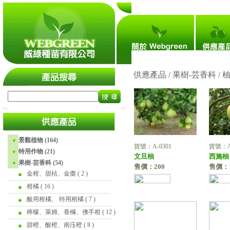
瀏覽人次：4,705,381
*@* 搶鮮新品：嫁接美女芒、榅桲、大花重瓣黃梔、三葉海棠、二斤仙桃、心葉水
供應產品 / 果樹-芸香科 /
景觀植物 (164)
貨號：A-0301
貨號：A-
特用作物 (21)
文旦柚
西施柚
果樹-芸香科 (54)
售價：200
售價：1
金柑、甜桔、金棗
( 2 )
柑橘
( 16 )
酸用柑橘、 特用柑橘
( 7 )
檸檬、萊姆、香櫞、佛手柑
( 12 )
甜橙、酸橙、南庒橙
( 8 )